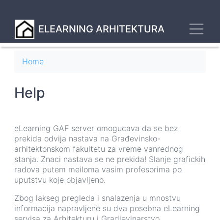
Skip
to
Toggl
main
ELEARNING ARHITEKTURA
content
Breadcrumb
Home
Help
eLearning GAF server omogucava da se bez
prekida odvija nastava na Građevinsko-
arhitektonskom fakultetu za vreme vanrednog
stanja. Znaci nastava se ne prekida! Slanje grafickih
radova putem meiloma vasim profesorima po
uputstvu koje objavljeno.
Zbog lakseg pregleda i snalazenja u mnostvu
informacija napravljene su dva posebna eLearning
servisa za Arhitekturu i Gradjevinarstvo.