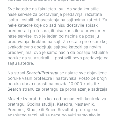
Sve katedre na fakuletetu su i do sada koristile
nase servise za postavljanje predavnja, rezultata
ispita i ostalih obavestenja na sajtovima katedri. Za
neke katedre koje do sad nisu dostavile spisak
predmeta i profesora, ili nisu koristile u pravoj meri
nase servise, ovo je jedan od nacina da posalju
predavanja direktno na sajt. Za ostale profesore koji
svakodnevno apdejtuju sajtove katedri sa novim
predavnjima, ovo je samo nacin da posalju aktuelne
poruke da su azurirali ili postavili novo predavnje na
sajtu katedre.
Na strani
Search/Pretraga
se nalaze sve objavljene
poruke vasih profesora i nastavnika. Posto ce brojh
poruka ubrzo narasti na mozda 10.000 koristite
Search
stranu za pretragu za pronalazenje sadrzaja.
Mozete izabrati bilo koju od ponudjenih kontrola za
pretragu: Godina studija, Katedra, Nastavnik,
Predmet, Studije ili Smer. Rezultati pretrage su
apsolutno tacni, ali se nece pojaviti samo ako je