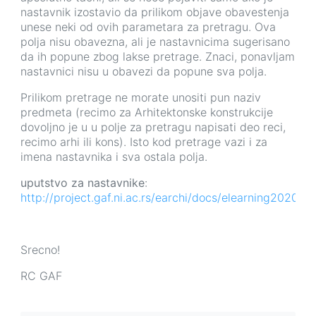
nastavnik izostavio da prilikom objave obavestenja
unese neki od ovih parametara za pretragu. Ova
polja nisu obavezna, ali je nastavnicima sugerisano
da ih popune zbog lakse pretrage. Znaci, ponavljam
nastavnici nisu u obavezi da popune sva polja.
Prilikom pretrage ne morate unositi pun naziv
predmeta (recimo za Arhitektonske konstrukcije
dovoljno je u u polje za pretragu napisati deo reci,
recimo arhi ili kons). Isto kod pretrage vazi i za
imena nastavnika i sva ostala polja.
uputstvo za nastavnike
:
http://project.gaf.ni.ac.rs/earchi/docs/elearning2020.pd
Srecno!
RC GAF